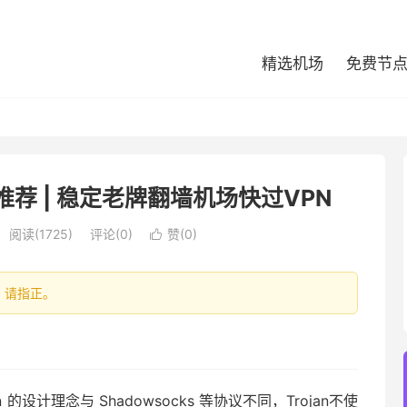
精选机场
免费节
机场推荐 | 稳定老牌翻墙机场快过VPN
阅读(1725)
评论(0)
赞(
0
)

处，请指正。
 的设计理念与 Shadowsocks 等协议不同，Trojan不使