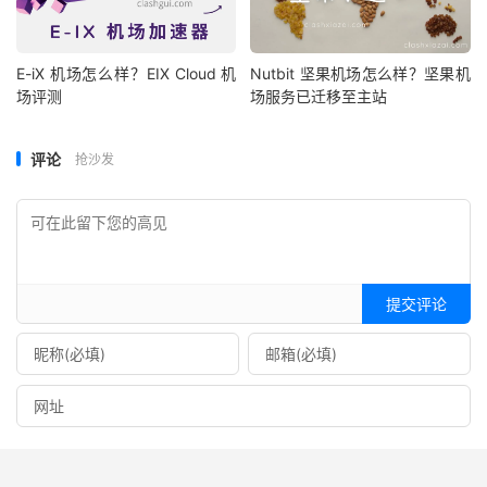
E-iX 机场怎么样？EIX Cloud 机
Nutbit 坚果机场怎么样？坚果机
场评测
场服务已迁移至主站
评论
抢沙发
提交评论