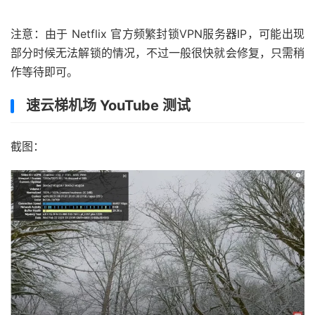
注意：由于 Netflix 官方频繁封锁VPN服务器IP，可能出现
部分时候无法解锁的情况，不过一般很快就会修复，只需稍
作等待即可。
速云梯机场 YouTube 测试
截图：