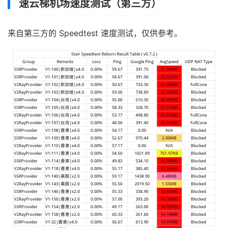
速云梯机场速度测试（第三方）
来自第三方的 Speedtest 速度测试，仅供参考。