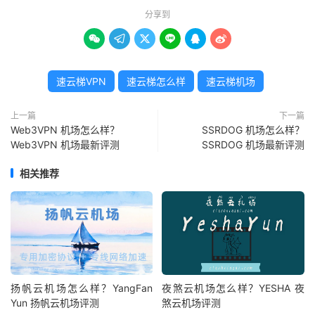
分享到






速云梯VPN
速云梯怎么样
速云梯机场
上一篇
下一篇
Web3VPN 机场怎么样？
SSRDOG 机场怎么样？
Web3VPN 机场最新评测
SSRDOG 机场最新评测
相关推荐
扬帆云机场怎么样？YangFan
夜煞云机场怎么样？YESHA 夜
Yun 扬帆云机场评测
煞云机场评测