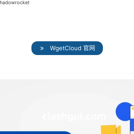
dowrocket
WgetCloud 官网
】