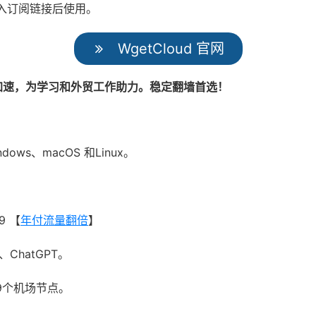
pp，导入订阅链接后使用。
WgetCloud 官网
 全球加速，为学习和外贸工作助力。稳定翻墙首选！
indows、macOS 和Linux。
9 【
年付流量翻倍
】
k、ChatGPT。
9个机场节点。