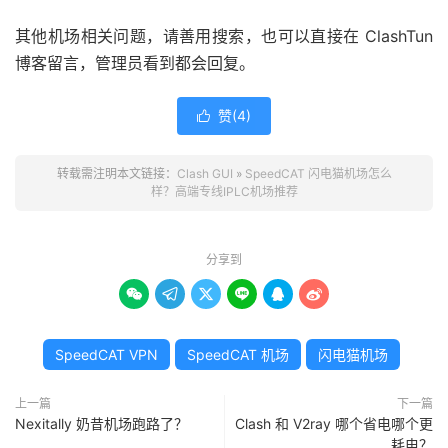
其他机场相关问题，请善用搜索，也可以直接在 ClashTun
博客留言，管理员看到都会回复。
赞(
4
)

转载需注明本文链接：
Clash GUI
»
SpeedCAT 闪电猫机场怎么
样？高端专线IPLC机场推荐
分享到






SpeedCAT VPN
SpeedCAT 机场
闪电猫机场
上一篇
下一篇
Nexitally 奶昔机场跑路了？
Clash 和 V2ray 哪个省电哪个更
耗电？