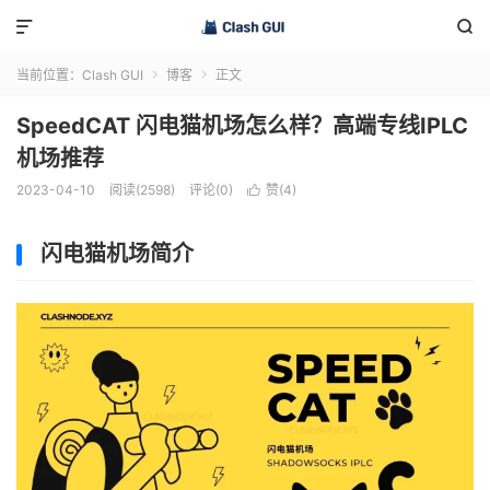


当前位置：
Clash GUI
博客
正文


SpeedCAT 闪电猫机场怎么样？高端专线IPLC
机场推荐
2023-04-10
阅读(2598)
评论(0)
赞(
4
)

闪电猫机场简介