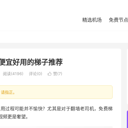
精选机场
免费节
0月便宜好用的梯子推荐
阅读(4196)
评论(0)
赞(
7
)

处，请指正。
使用过程可能并不愉快？尤其是对于翻墙老司机，免费梯
视频更是奢望。