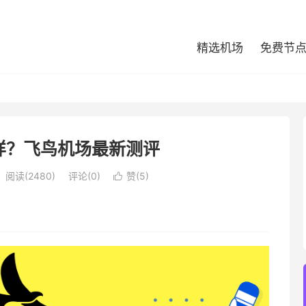
精选机场
免费节
样？飞鸟机场最新测评
阅读(2480)
评论(0)
赞(
5
)
