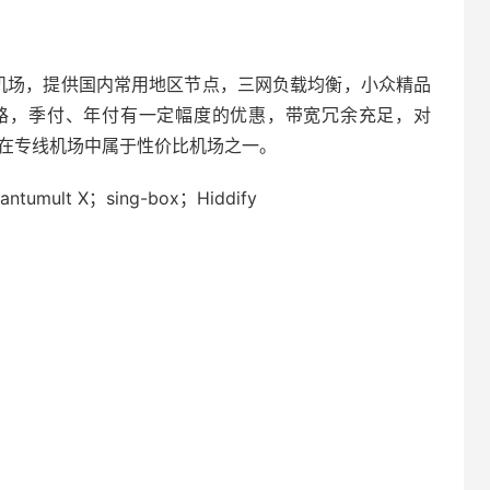
jan 机场，提供国内常用地区节点，三网负载均衡，小众精品
路，季付、年付有一定幅度的优惠，带宽冗余充足，对
锁都支持，在专线机场中属于性价比机场之一。
ntumult X；sing-box；Hiddify
。