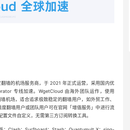
主打稳定翻墙的机场服务商，于 2021 年正式运营，采用国内优
lerator 专线加速。WgetCloud 由海外团队运作，使用
高端翻墙机场，适合追求极致稳定的翻墙用户，如外贸工作、
餐，重度翻墙用户或团队用户可在官网「增值服务」中进行流
配置文件自定义，无需第三方订阅转换工具。
lash；Surfboard；Stash；Quantumult X；sing-