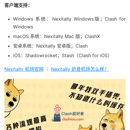
客户端支持：
Windows 系统：Nexitally Windows版；Clash for
Windows
macOS 系统：Nexitally Mac 版；ClashX
安卓系统：Nexitally 安卓版；Clash
iOS：Shadowrocket；Stash（Clash for iOS）
Nexitally 机场官网
｜
Nexitally 奶昔机场怎么样？