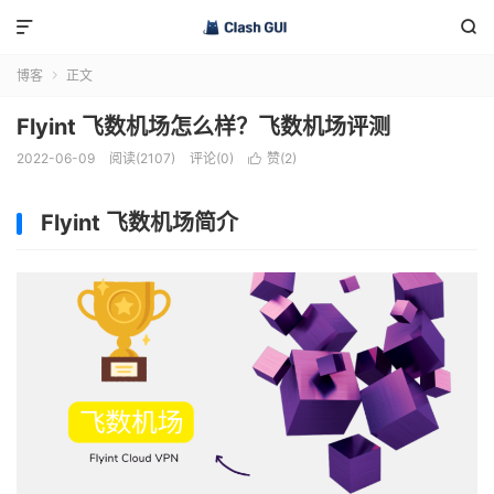


博客
正文

Flyint 飞数机场怎么样？飞数机场评测
2022-06-09
阅读(2107)
评论(0)
赞(
2
)

Flyint 飞数机场简介