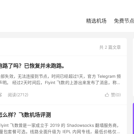
精选机场
免费节
共 2 篇文章
机场跑路了吗？已恢复并未跑路。
点全部失效，无法连接到节点，时间已经超过1天，官方 Telegram 频
明。 经过2天时间后，Flyint 飞数的上游出来发布了消息，称由
事故，失去联系，所以切断了飞数的线路，...
客
阅读(2712)
赞(
0
)

机场怎么样？飞数机场评测
Flyint 飞数曾是一家成立于 2019 的 Shadowsocks 翻墙服务商，
包套餐可选。线路全面升级为 IEPL 内网专线，最低价格仅需