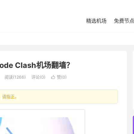
精选机场
免费节
ode Clash机场翻墙？
阅读(1266)
评论(0)
赞(
0
)

处，请指正。