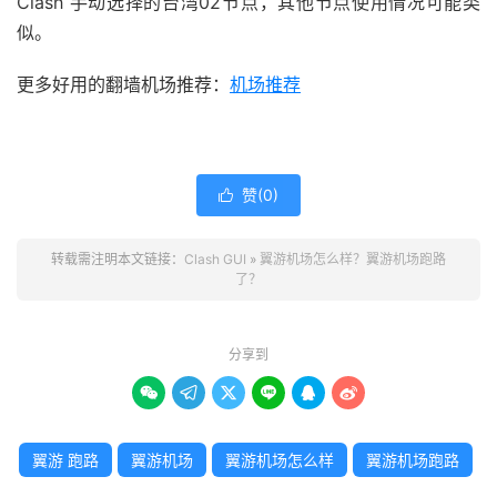
Clash 手动选择的台湾02节点，其他节点使用情况可能类
似。
更多好用的翻墙机场推荐：
机场推荐
赞(
0
)

转载需注明本文链接：
Clash GUI
»
翼游机场怎么样？翼游机场跑路
了？
分享到






翼游 跑路
翼游机场
翼游机场怎么样
翼游机场跑路