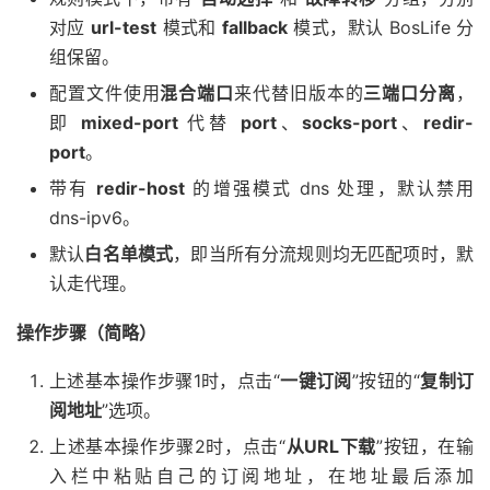
对应
url-test
模式和
fallback
模式，默认 BosLife 分
组保留。
配置文件使用
混合端口
来代替旧版本的
三端口分离
，
即
mixed-port
代替
port
、
socks-port
、
redir-
port
。
带有
redir-host
的增强模式 dns 处理，默认禁用
dns-ipv6。
默认
白名单模式
，即当所有分流规则均无匹配项时，默
认走代理。
操作步骤（简略）
上述基本操作步骤1时，点击“
一键订阅
”按钮的“
复制订
阅地址
”选项。
上述基本操作步骤2时，点击“
从URL下载
”按钮，在输
入栏中粘贴自己的订阅地址，在地址最后添加