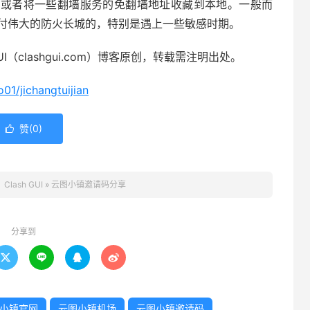
服务，或者将一些翻墙服务的免翻墙地址收藏到本地。一般而
应付伟大的防火长城的，特别是遇上一些敏感时期。
I（clashgui.com）博客原创，转载需注明出处。
01/jichangtuijian
赞(
0
)

：
Clash GUI
»
云图小镇邀请码分享
分享到




小镇官网
云图小镇机场
云图小镇邀请码