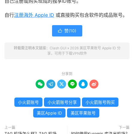
自己注册或购买现成的独享ID账号。
自行
注册海外 Apple ID
或直接购买包含软件的成品账号。
赞(
10
)

转载需注明本文链接：
Clash GUI
»
2026 美区苹果账号 Apple ID 分
享，可用于下载VPN软件
分享到






小火箭账号
小火箭账号分享
小火箭账号购买
美区Apple ID
美区苹果账号
上一篇
下一篇
TAG 机场怎么样？TAG 机场
如何使用Kuromis 库洛米机场？