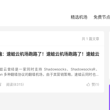
精选机场
免费节
共 1 篇文章
遍：速蛙云机场跑路了！速蛙云机场跑路了！速蛙云
曾经是一家同时支持 Shadowsocks、ShadowsocksR、
、Trojan 多种翻墙协议的翻墙机场，由于其营销策略，速蛙云同时也是
提供商。 速蛙云机场在2022年7...
客
阅读(8315)
赞(
1
)
