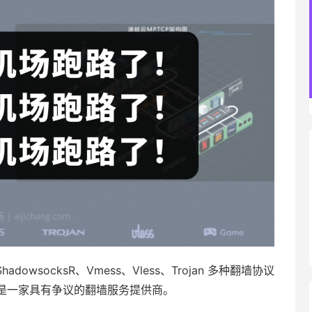
dowsocksR、Vmess、Vless、Trojan 多种翻墙协议
是一家具有争议的翻墙服务提供商。