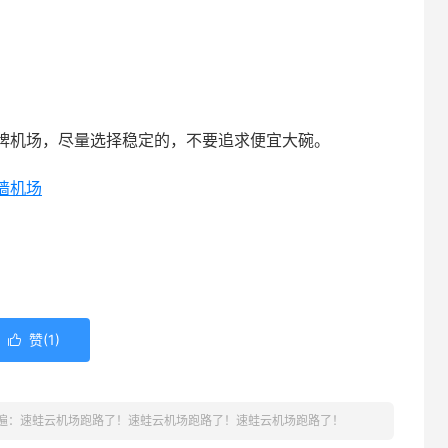
牌机场，尽量选择稳定的，不要追求便宜大碗。
墙机场
赞(
1
)

遍：速蛙云机场跑路了！速蛙云机场跑路了！速蛙云机场跑路了！