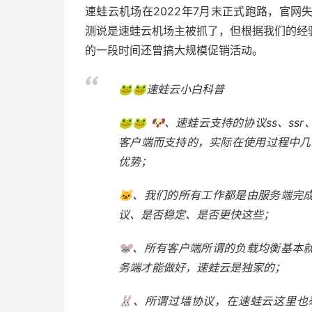
速蛙云机场在2022年7月末正式跑路，官
测说是速蛙云机场主被抓了，但根据我们的经
的一段时间还曾搞大规模促销活动。
🐸🐸速蛙云小白科普
🐸🐸 🐶、速蛙云支持的协议ss、ssr、
客户端而支持的，实际在使用过程中几
优势；
🐱、我们的所有工作都是由服务端完
议、是否稳定、是否更快这些；
🐭、所有客户端所谓的负载均衡基本
务端才能做好，速蛙云是独家的；
🐰、所谓过墙协议，在速蛙云这里