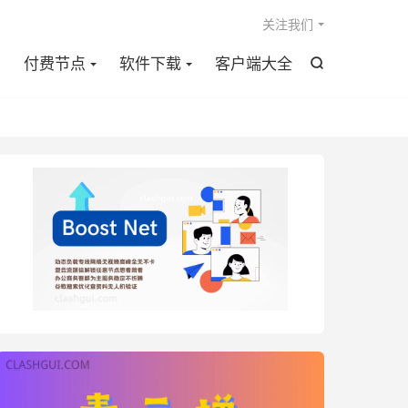

关注我们
点
付费节点
软件下载
客户端大全
