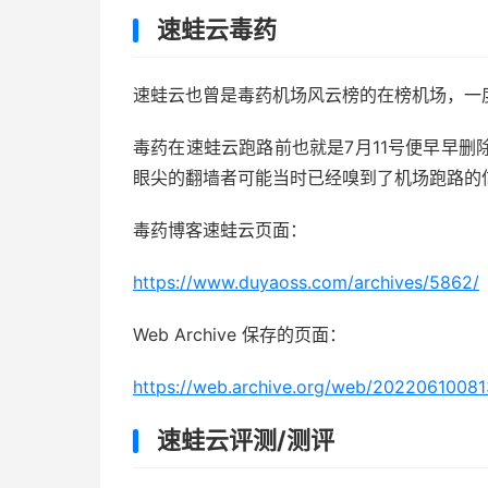
速蛙云毒药
速蛙云也曾是毒药机场风云榜的在榜机场，一
毒药在速蛙云跑路前也就是7月11号便早早
眼尖的翻墙者可能当时已经嗅到了机场跑路的
毒药博客速蛙云页面：
https://www.duyaoss.com/archives/5862/
Web Archive 保存的页面：
https://web.archive.org/web/20220610081
速蛙云评测/测评