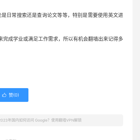
不论是日常搜索还是查询论文等等，特别是需要使用英文进
来完成学业或满足工作需求，所以有机会翻墙出来记得多
赞(
0
)

2023年国内如何访问 Google？使用翻墙VPN解锁