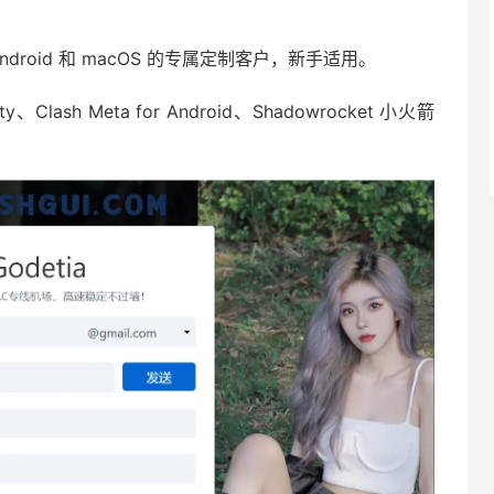
droid 和 macOS 的专属定制客户，新手适用。
y、Clash Meta for Android、Shadowrocket 小火箭