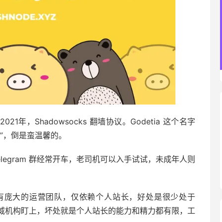
021年，Shadowsocks 翻墙协议。Godetia 这个名字
”，倒是蛮温馨的。
legram 群经常开车，老司机可以入手试试，未成年人则
，没有庞大的运营团队，仅依赖个人站长，好处是很少处于
威机构盯上，坏处就是个人站长的能力和精力都有限，工