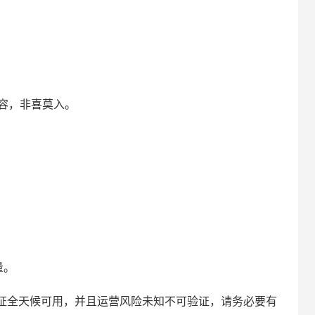
人内容，非喜莫入。
流量。
证全天候可用，并且运营风险未知不可验证，请务必要有