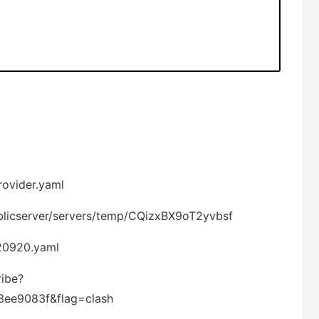
rovider.yaml
blicserver/servers/temp/CQizxBX9oT2yvbsf
20920.yaml
ribe?
ee9083f&flag=clash