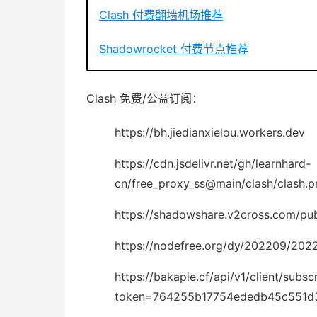
Clash 付费翻墙机场推荐
Shadowrocket 付费节点推荐
Clash 免费/公益订阅：
https://bh.jiedianxielou.workers.dev
https://cdn.jsdelivr.net/gh/learnhard-
cn/free_proxy_ss@main/clash/clash.p
https://shadowshare.v2cross.com/pu
https://nodefree.org/dy/202209/202
https://bakapie.cf/api/v1/client/subsc
token=764255b17754ededb45c551d3