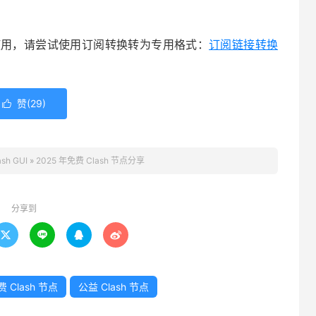
 等软件上使用，请尝试使用订阅转换转为专用格式：
订阅链接转换
赞(
29
)

ash GUI
»
2025 年免费 Clash 节点分享
分享到




 Clash 节点
公益 Clash 节点