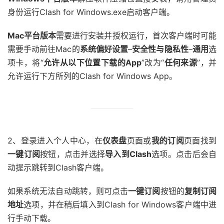
身份运行Clash for Windows.exe启动客户端。
Mac平台版本
需要进行安装并授权运行，首次客户端时可能
需要手动前往Mac的
系统偏好设置
–
安全性与隐私性
–
通用
选
项卡，将“
允许从以下位置下载的App
”改为“
任何来源
”，并
允许运行下方所列的Clash for Windows App。
2、登录进入个人中心，在
仪表盘
页面或
我的订阅
页面找到
一键订阅
按钮，点击并选择
导入到Clash
选项。点击后会自
动提示跳转到Clash客户端。
如果系统无法自动跳转，则可点击
一键订阅
按钮的
复制订阅
地址
选项，并在稍后填入到Clash for Windows客户端中进
行手动下载。