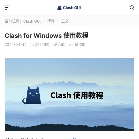


当前位置：
Clash GUI
博客
正文


Clash for Windows 使用教程
2022-04-14
阅读(7492)
评论(9)
赞(
29
)
