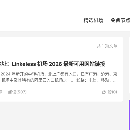
精选机场
免费节
共 1 篇文章
网地址：Linkeless 机场 2026 最新可用网站链接
场，一家 2024 年新开的中转机场，北上广都有入口，已有广港、沪港、京
，机场中及其稀有的阿里云入口机场之一。 线路：电信、移动、联
eedyPage/WebNX/Misa...
网
阅读(507)
赞(
0
)
