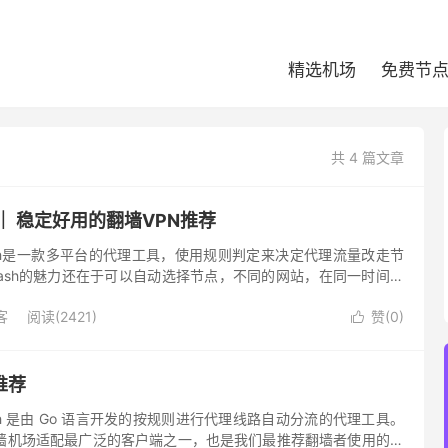
精选机场
免费节
共 4 篇文章
荐 ｜ 稳定好用的翻墙VPN推荐
Clash是一款多平台的代理工具，使用规则判定来决定代理流量改走节
lash的魅力还在于可以自动选择节点，不同的网站，在同一时间，
问。Clash 是最适合机场用户的翻墙代理软件之...
客
阅读(2421)
赞(
0
)

推荐
Clash 是由 Go 语言开发的按规则进行代理线路自动分流的代理工具。
各个翻墙机场适配最广泛的客户端之一，也是我们最推荐翻墙者使用的翻