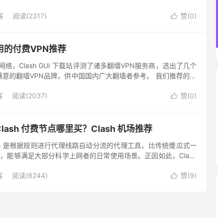
GUI 图形化界面软件在 Wind...
客
阅读(2317)
赞(
0
)

的付费VPN推荐
网络，Clash GUI 下载站评测了诸多翻墙VPN服务商，选出了几个
意的翻墙VPN品牌，供中国国内广大翻墙者参考。 我们推荐的翻
adowsocks、V2ray、Troj...
客
阅读(2037)
赞(
0
)

Clash 付费节点哪里买？Clash 机场推荐
Clash 是根据规则进行代理线路自动分流的代理工具，比传统傻瓜式一
高效，能够满足大部分科学上网者的日常使用场景。正因如此，Clash
 VPN 梯子中适配最广泛的客户端之一，...
客
阅读(6244)
赞(
9
)
