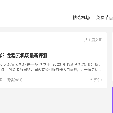
精选机场
免费节
共 1 篇文章
样？龙猫云机场最新评测
toro 龙猫云机场是一家创立于 2023 年的新晋机场服务商，
 协议节点，IPLC 专线网络，国内有多组服务器入口负载，是一家走精品
Totoro 机场支持 Netflix...
客
阅读(881)
赞(
1
)
