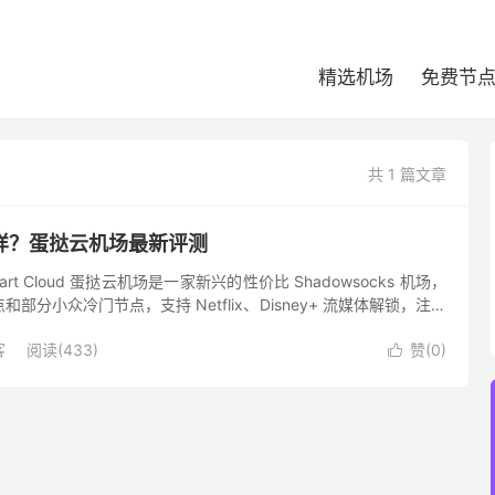
精选机场
免费节
共 1 篇文章
样？蛋挞云机场最新评测
rt Cloud 蛋挞云机场是一家新兴的性价比 Shadowsocks 机场，
部分小众冷门节点，支持 Netflix、Disney+ 流媒体解锁，注册
长按量付费流量套餐提供...
客
阅读(433)
赞(
0
)
