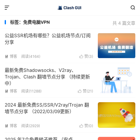


标签：免费电脑VPN
共 4 篇文章
公益SSR机场有哪些？公益机场节点/订阅
分享
博客
阅读(4164)
赞(
3
)


最新免费Shadowsocks、V2ray、
Trojan、Clash 翻墙节点分享 （持续更新
中）
博客
阅读(11288)
赞(
21
)


2024 最新免费SS/SSR/V2ray/Trojan 翻
墙节点分享 （2022/03/09更新）
博客
阅读(2929)
赞(
0
)


2025 年7个免费梯子推荐 （安卓、