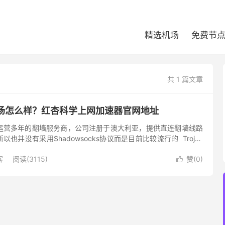
精选机场
免费节
共 1 篇文章
机场怎么样？红杏科学上网加速器官网地址
家运营多年的翻墙服务商，公司注册于澳大利亚，提供直连翻墙线路
也并没有采用Shadowsocks协议而是目前比较流行的 Trojan
持支付宝、信用卡、加密货币（Bit...
客
阅读(3115)
赞(
0
)
